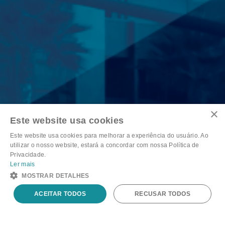
×
Este website usa cookies
Agronegócio
Este website usa cookies para melhorar a experiência do usuário. Ao
utilizar o nosso website, estará a concordar com nossa Política de
Privacidade.
Ler mais
MOSTRAR DETALHES
EVA11
R$ 18,49
+0.49%
IBOV
R$ 172.513
DCRA11
-1.73%
ACEITAR TODOS
RECUSAR TODOS