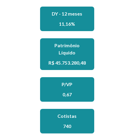
DY - 12 meses
11,16%
Patrimônio
Líquido
R$ 45.753.280,48
P/VP
0,67
Cotistas
740