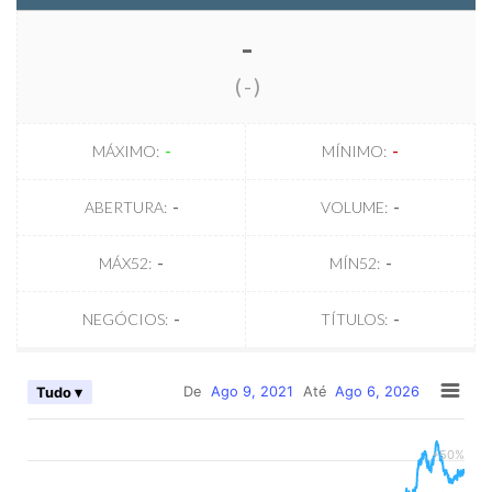
-
(
-
)
MÁXIMO:
-
MÍNIMO:
-
ABERTURA:
-
VOLUME:
-
MÁX52:
-
MÍN52:
-
NEGÓCIOS:
-
TÍTULOS:
-
De
Ago 9, 2021
Até
Ago 6, 2026
Tudo ▾
+50%