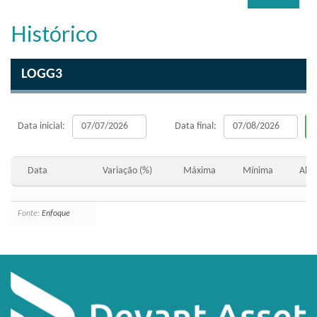
Histórico
LOGG3
Data inicial:
Data final:
Data
Variação (%)
Máxima
Mínima
Abe
Fonte:
Enfoque