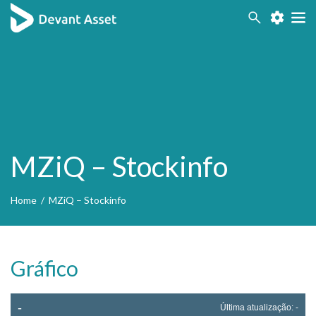
Acessibilidade
Contraste
MZiQ – Stockinfo
Home
/
MZiQ – Stockinfo
Gráfico
-
Última atualização:
-